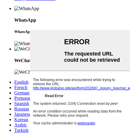
WhatsApp
WhatsApp
WeChat
English
French
German
Portuguese
Spanish
Russian
Japanese
Korean
Arabic
Turkish