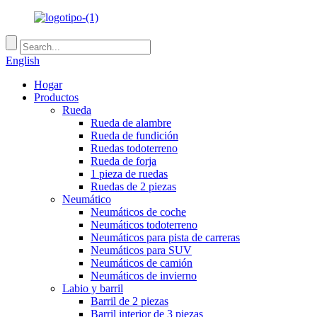
English
Hogar
Productos
Rueda
Rueda de alambre
Rueda de fundición
Ruedas todoterreno
Rueda de forja
1 pieza de ruedas
Ruedas de 2 piezas
Neumático
Neumáticos de coche
Neumáticos todoterreno
Neumáticos para pista de carreras
Neumáticos para SUV
Neumáticos de camión
Neumáticos de invierno
Labio y barril
Barril de 2 piezas
Barril interior de 3 piezas