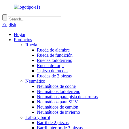
English
Hogar
Productos
Rueda
Rueda de alambre
Rueda de fundición
Ruedas todoterreno
Rueda de forja
1 pieza de ruedas
Ruedas de 2 piezas
Neumático
Neumáticos de coche
Neumáticos todoterreno
Neumáticos para pista de carreras
Neumáticos para SUV
Neumáticos de camión
Neumáticos de invierno
Labio y barril
Barril de 2 piezas
Barril interior de 3 piezas