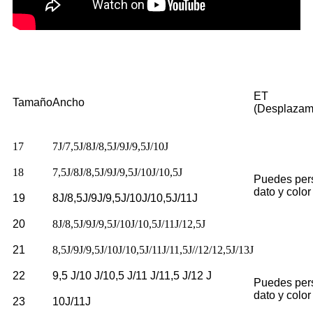
ET
Tamaño
Ancho
(Desplazam
17
7J/7,5J/8J/8,5J/9J/9,5J/10J
18
7,5J/8J/8,5J/9J/9,5J/10J/10,5J
Puedes pers
dato y color
19
8J/8,5J/9J/9,5J/10J/10,5J/11J
20
8J/8,5J/9J/9,5J/10J/10,5J/11J/12,5J
21
8,5J/9J/9,5J/10J/10,5J/11J/11,5J//12/12,5J/13J
22
9,5 J/10 J/10,5 J/11 J/11,5 J/12 J
Puedes pers
dato y color
23
10J/11J