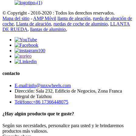
© Copyright - 2010-2020 : Todos los derechos reservados.
Mapa del sitio
-
AMP Móvil
llanta de aleación
,
rueda de aleación de
coche
,
Llanta de aleación
,
ruedas de coche de aluminio
,
LLANTA
DE RUEDA
,
llantas de aluminio
,
contacto
E-mail:info@nnxwheels.com
Dirección: Sala 232, Edificio de Negocios, Zona Franca
Integral de Taizhou
Teléfono:+86 17366448075
¿Hay algún producto que te guste?
Según sus necesidades, personalice para usted y le brindaremos
productos más valiosos.