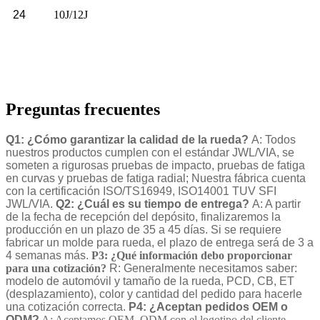
24
10J/12J
Preguntas frecuentes
Q1: ¿Cómo garantizar la calidad de la rueda?
A: Todos
nuestros productos cumplen con el estándar JWL/VIA, se
someten a rigurosas pruebas de impacto, pruebas de fatiga
en curvas y pruebas de fatiga radial; Nuestra fábrica cuenta
con la certificación ISO/TS16949, ISO14001 TUV SFI
JWL/VIA.
Q2: ¿Cuál es su tiempo de entrega?
A: A partir
de la fecha de recepción del depósito, finalizaremos la
producción en un plazo de 35 a 45 días. Si se requiere
fabricar un molde para rueda, el plazo de entrega será de 3 a
4 semanas más.
P3: ¿Qué información debo proporcionar
para una cotización?
R: Generalmente necesitamos saber:
modelo de automóvil y tamaño de la rueda, PCD, CB, ET
(desplazamiento), color y cantidad del pedido para hacerle
una cotización correcta.
P4: ¿Aceptan pedidos OEM o
ODM?
A: Aceptamos OEM, ODM con el logotipo del cliente,