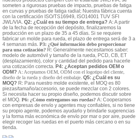
someten a rigurosas pruebas de impacto, pruebas de fatiga
en curvas y pruebas de fatiga radial; Nuestra fábrica cuenta
con la certificación ISO/TS16949, ISO14001 TUV SFI
JWL/VIA.
Q2: ¿Cuál es su tiempo de entrega?
A: A partir
de la fecha de recepción del depósito, finalizaremos la
producción en un plazo de 35 a 45 días. Si se requiere
fabricar un molde para rueda, el plazo de entrega será de 3 a
4 semanas más.
P3: ¿Qué información debo proporcionar
para una cotización?
R: Generalmente necesitamos saber:
modelo de automóvil y tamaño de la rueda, PCD, CB, ET
(desplazamiento), color y cantidad del pedido para hacerle
una cotización correcta.
P4: ¿Aceptan pedidos OEM o
ODM?
A: Aceptamos OEM, ODM con el logotipo del cliente,
diseño de la rueda y diseño del embalaje.
Q5: ¿Cuál es su
MOQ?
R: Para nuestro molde existente, el MOQ es 80
piezas/tamaño/accesorio, se puede mezclar con 2 colores.
Si necesita hacer su propio diseño, podemos discutir sobre
el MOQ.
P6: ¿Cómo entregamos sus ruedas?
A: Cooperamos
con empresas de envío y agentes muy confiables, si no tiene
su propio agente, podemos ayudarlo y brindarle sugerencias
y la forma más económica de envío por mar o por aire, puede
elegir recoger las ruedas en el puerto más cercano o en su
tienda.