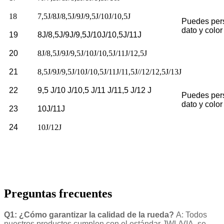
18
7,5J/8J/8,5J/9J/9,5J/10J/10,5J
Puedes pers
dato y color
19
8J/8,5J/9J/9,5J/10J/10,5J/11J
20
8J/8,5J/9J/9,5J/10J/10,5J/11J/12,5J
21
8,5J/9J/9,5J/10J/10,5J/11J/11,5J//12/12,5J/13J
22
9,5 J/10 J/10,5 J/11 J/11,5 J/12 J
Puedes pers
dato y color
23
10J/11J
24
10J/12J
Preguntas frecuentes
Q1: ¿Cómo garantizar la calidad de la rueda?
A: Todos
nuestros productos cumplen con el estándar JWL/VIA, se