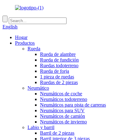
English
Hogar
Productos
Rueda
Rueda de alambre
Rueda de fundición
Ruedas todoterreno
Rueda de forja
1 pieza de ruedas
Ruedas de 2 piezas
Neumático
Neumáticos de coche
Neumáticos todoterreno
Neumáticos para pista de carreras
Neumáticos para SUV
Neumáticos de camión
Neumáticos de invierno
Labio y barril
Barril de 2 piezas
Barril interior de 3 piezas