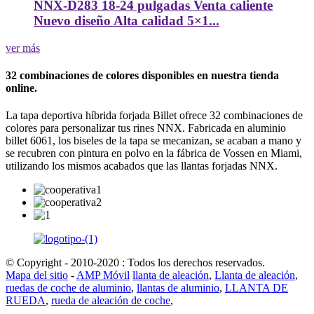
NNX-D283 18-24 pulgadas Venta caliente
Nuevo diseño Alta calidad 5×1...
ver más
32 combinaciones de colores disponibles en nuestra tienda
online.
La tapa deportiva híbrida forjada Billet ofrece 32 combinaciones de
colores para personalizar tus rines NNX. Fabricada en aluminio
billet 6061, los biseles de la tapa se mecanizan, se acaban a mano y
se recubren con pintura en polvo en la fábrica de Vossen en Miami,
utilizando los mismos acabados que las llantas forjadas NNX.
© Copyright - 2010-2020 : Todos los derechos reservados.
Mapa del sitio
-
AMP Móvil
llanta de aleación
,
Llanta de aleación
,
ruedas de coche de aluminio
,
llantas de aluminio
,
LLANTA DE
RUEDA
,
rueda de aleación de coche
,