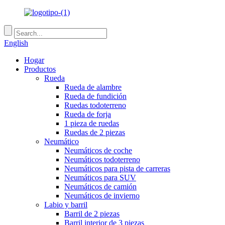
English
Hogar
Productos
Rueda
Rueda de alambre
Rueda de fundición
Ruedas todoterreno
Rueda de forja
1 pieza de ruedas
Ruedas de 2 piezas
Neumático
Neumáticos de coche
Neumáticos todoterreno
Neumáticos para pista de carreras
Neumáticos para SUV
Neumáticos de camión
Neumáticos de invierno
Labio y barril
Barril de 2 piezas
Barril interior de 3 piezas