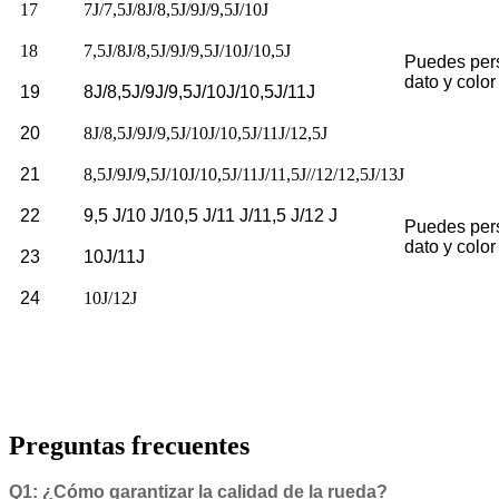
17
7J/7,5J/8J/8,5J/9J/9,5J/10J
18
7,5J/8J/8,5J/9J/9,5J/10J/10,5J
Puedes pers
dato y color
19
8J/8,5J/9J/9,5J/10J/10,5J/11J
20
8J/8,5J/9J/9,5J/10J/10,5J/11J/12,5J
21
8,5J/9J/9,5J/10J/10,5J/11J/11,5J//12/12,5J/13J
22
9,5 J/10 J/10,5 J/11 J/11,5 J/12 J
Puedes pers
dato y color
23
10J/11J
24
10J/12J
Preguntas frecuentes
Q1: ¿Cómo garantizar la calidad de la rueda?