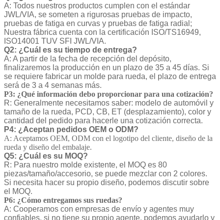
A: Todos nuestros productos cumplen con el estándar
JWL/VIA, se someten a rigurosas pruebas de impacto,
pruebas de fatiga en curvas y pruebas de fatiga radial;
Nuestra fábrica cuenta con la certificación ISO/TS16949,
ISO14001 TUV SFI JWL/VIA.
Q2: ¿Cuál es su tiempo de entrega?
A: A partir de la fecha de recepción del depósito,
finalizaremos la producción en un plazo de 35 a 45 días. Si
se requiere fabricar un molde para rueda, el plazo de entrega
será de 3 a 4 semanas más.
P3: ¿Qué información debo proporcionar para una cotización?
R: Generalmente necesitamos saber: modelo de automóvil y
tamaño de la rueda, PCD, CB, ET (desplazamiento), color y
cantidad del pedido para hacerle una cotización correcta.
P4: ¿Aceptan pedidos OEM o ODM?
A: Aceptamos OEM, ODM con el logotipo del cliente, diseño de la
rueda y diseño del embalaje.
Q5: ¿Cuál es su MOQ?
R: Para nuestro molde existente, el MOQ es 80
piezas/tamaño/accesorio, se puede mezclar con 2 colores.
Si necesita hacer su propio diseño, podemos discutir sobre
el MOQ.
P6: ¿Cómo entregamos sus ruedas?
A: Cooperamos con empresas de envío y agentes muy
confiables, si no tiene su propio agente, podemos ayudarlo y