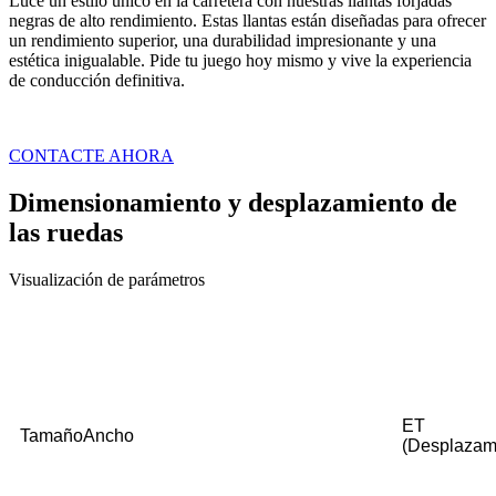
Luce un estilo único en la carretera con nuestras llantas forjadas
negras de alto rendimiento. Estas llantas están diseñadas para ofrecer
un rendimiento superior, una durabilidad impresionante y una
estética inigualable. Pide tu juego hoy mismo y vive la experiencia
de conducción definitiva.
CONTACTE AHORA
Dimensionamiento y desplazamiento de
las ruedas
Visualización de parámetros
ET
Tamaño
Ancho
(Desplazam