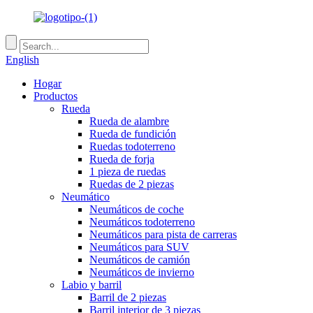
English
Hogar
Productos
Rueda
Rueda de alambre
Rueda de fundición
Ruedas todoterreno
Rueda de forja
1 pieza de ruedas
Ruedas de 2 piezas
Neumático
Neumáticos de coche
Neumáticos todoterreno
Neumáticos para pista de carreras
Neumáticos para SUV
Neumáticos de camión
Neumáticos de invierno
Labio y barril
Barril de 2 piezas
Barril interior de 3 piezas