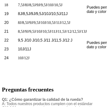
18
7,5J/8J/8,5J/9J/9,5J/10J/10,5J
Puedes pers
dato y color
19
8J/8,5J/9J/9,5J/10J/10,5J/11J
20
8J/8,5J/9J/9,5J/10J/10,5J/11J/12,5J
21
8,5J/9J/9,5J/10J/10,5J/11J/11,5J//12/12,5J/13J
22
9,5 J/10 J/10,5 J/11 J/11,5 J/12 J
Puedes pers
dato y color
23
10J/11J
24
10J/12J
Preguntas frecuentes
Q1: ¿Cómo garantizar la calidad de la rueda?
A: Todos nuestros productos cumplen con el estándar