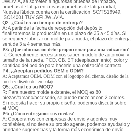
JWL/VIA, se someten a rigurosas pruebas de impacto,
pruebas de fatiga en curvas y pruebas de fatiga radial;
Nuestra fábrica cuenta con la certificación ISO/TS16949,
ISO14001 TUV SFI JWL/VIA.
Q2: ¿Cuál es su tiempo de entrega?
A: A partir de la fecha de recepción del depósito,
finalizaremos la producción en un plazo de 35 a 45 días. Si
se requiere fabricar un molde para rueda, el plazo de entrega
será de 3 a 4 semanas más.
P3: ¿Qué información debo proporcionar para una cotización?
R: Generalmente necesitamos saber: modelo de automóvil y
tamaño de la rueda, PCD, CB, ET (desplazamiento), color y
cantidad del pedido para hacerle una cotización correcta.
P4: ¿Aceptan pedidos OEM o ODM?
A: Aceptamos OEM, ODM con el logotipo del cliente, diseño de la
rueda y diseño del embalaje.
Q5: ¿Cuál es su MOQ?
R: Para nuestro molde existente, el MOQ es 80
piezas/tamaño/accesorio, se puede mezclar con 2 colores.
Si necesita hacer su propio diseño, podemos discutir sobre
el MOQ.
P6: ¿Cómo entregamos sus ruedas?
A: Cooperamos con empresas de envío y agentes muy
confiables, si no tiene su propio agente, podemos ayudarlo y
brindarle sugerencias y la forma más económica de envío