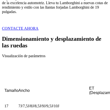
de la excelencia automotriz. Lleva tu Lamborghini a nuevas cotas de
rendimiento y estilo con las llantas forjadas Lamborghini de 19
pulgadas.
CONTACTE AHORA
Dimensionamiento y desplazamiento de
las ruedas
Visualización de parámetros
ET
Tamaño
Ancho
(Desplazam
17
7J/7,5J/8J/8,5J/9J/9,5J/10J