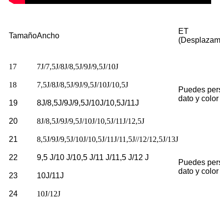
ET
Tamaño
Ancho
(Desplazam
17
7J/7,5J/8J/8,5J/9J/9,5J/10J
18
7,5J/8J/8,5J/9J/9,5J/10J/10,5J
Puedes pers
dato y color
19
8J/8,5J/9J/9,5J/10J/10,5J/11J
20
8J/8,5J/9J/9,5J/10J/10,5J/11J/12,5J
21
8,5J/9J/9,5J/10J/10,5J/11J/11,5J//12/12,5J/13J
22
9,5 J/10 J/10,5 J/11 J/11,5 J/12 J
Puedes pers
dato y color
23
10J/11J
24
10J/12J