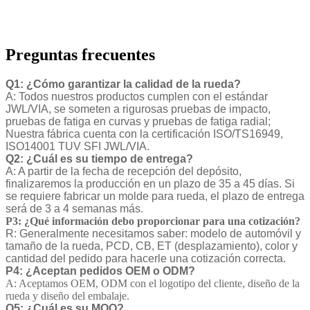
Preguntas frecuentes
Q1: ¿Cómo garantizar la calidad de la rueda?
A: Todos nuestros productos cumplen con el estándar
JWL/VIA, se someten a rigurosas pruebas de impacto,
pruebas de fatiga en curvas y pruebas de fatiga radial;
Nuestra fábrica cuenta con la certificación ISO/TS16949,
ISO14001 TUV SFI JWL/VIA.
Q2: ¿Cuál es su tiempo de entrega?
A: A partir de la fecha de recepción del depósito,
finalizaremos la producción en un plazo de 35 a 45 días. Si
se requiere fabricar un molde para rueda, el plazo de entrega
será de 3 a 4 semanas más.
P3: ¿Qué información debo proporcionar para una cotización?
R: Generalmente necesitamos saber: modelo de automóvil y
tamaño de la rueda, PCD, CB, ET (desplazamiento), color y
cantidad del pedido para hacerle una cotización correcta.
P4: ¿Aceptan pedidos OEM o ODM?
A: Aceptamos OEM, ODM con el logotipo del cliente, diseño de la
rueda y diseño del embalaje.
Q5: ¿Cuál es su MOQ?