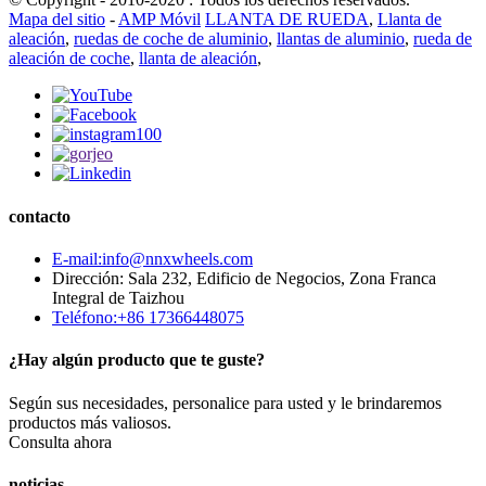
Mapa del sitio
-
AMP Móvil
LLANTA DE RUEDA
,
Llanta de
aleación
,
ruedas de coche de aluminio
,
llantas de aluminio
,
rueda de
aleación de coche
,
llanta de aleación
,
contacto
E-mail:info@nnxwheels.com
Dirección: Sala 232, Edificio de Negocios, Zona Franca
Integral de Taizhou
Teléfono:+86 17366448075
¿Hay algún producto que te guste?
Según sus necesidades, personalice para usted y le brindaremos
productos más valiosos.
Consulta ahora
noticias