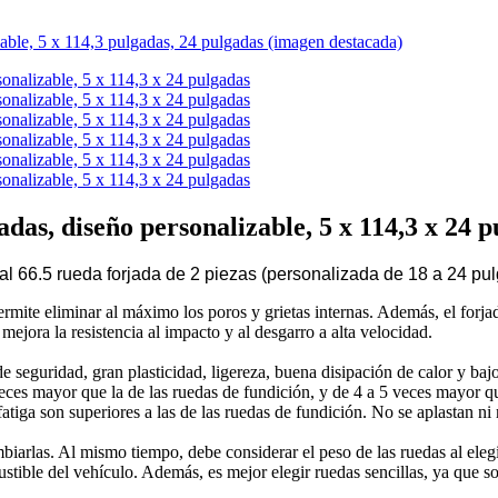
das, diseño personalizable, 5 x 114,3 x 24 
6.5 rueda forjada de 2 piezas (personalizada de 18 a 24 pulg
ermite eliminar al máximo los poros y grietas internas. Además, el forja
ejora la resistencia al impacto y al desgarro a alta velocidad.
r de seguridad, gran plasticidad, ligereza, buena disipación de calor y
ces mayor que la de las ruedas de fundición, y de 4 a 5 veces mayor qu
a fatiga son superiores a las de las ruedas de fundición. No se aplastan n
iarlas. Al mismo tiempo, debe considerar el peso de las ruedas al elegi
ible del vehículo. Además, es mejor elegir ruedas sencillas, ya que son 