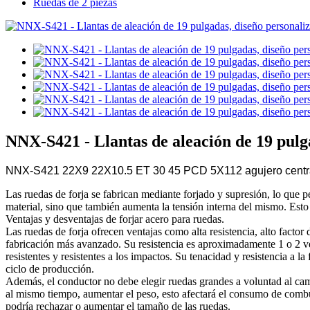
Ruedas de 2 piezas
NNX-S421 - Llantas de aleación de 19 pulga
NNX-S421 22X9 22X10.5 ET 30 45 PCD 5X112 agujero central 6
Las ruedas de forja se fabrican mediante forjado y supresión, lo que p
material, sino que también aumenta la tensión interna del mismo. Esto m
Ventajas y desventajas de forjar acero para ruedas.
Las ruedas de forja ofrecen ventajas como alta resistencia, alto facto
fabricación más avanzado. Su resistencia es aproximadamente 1 o 2 ve
resistentes y resistentes a los impactos. Su tenacidad y resistencia a l
ciclo de producción.
Además, el conductor no debe elegir ruedas grandes a voluntad al camb
al mismo tiempo, aumentar el peso, esto afectará el consumo de combust
podría rechazar o aumentar el tamaño de las ruedas.