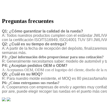
Preguntas frecuentes
Q1: ¿Cómo garantizar la calidad de la rueda?
A: Todos nuestros productos cumplen con el estándar JWL/VIA,
con la certificación ISO/TS16949, ISO14001 TUV SFI JWL/VI
Q2: ¿Cuál es su tiempo de entrega?
A: A partir de la fecha de recepción del depósito, finalizaremo
semanas más.
P3: ¿Qué información debo proporcionar para una cotización?
R: Generalmente necesitamos saber: modelo de automóvil y ta
P4: ¿Aceptan pedidos OEM o ODM?
A: Aceptamos OEM, ODM con el logotipo del cliente, diseño de la ru
Q5: ¿Cuál es su MOQ?
R: Para nuestro molde existente, el MOQ es 80 piezas/tamaño/
P6: ¿Cómo entregamos sus ruedas?
A: Cooperamos con empresas de envío y agentes muy confiable
por aire, puede elegir recoger las ruedas en el puerto más cer