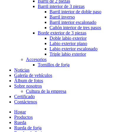
Barril de 2 piezas
Barril interior de 3 piezas
Barril interior de doble paso
Barril inverso
Barril interior escalonado
Cañón interior de tres pasos
Borde exterior de 3 piezas
Doble labio exterior
Labio exterior plano
Labio exterior escalonado
Triple labio exterior
Accesorios
Tornillos de forja
Noticias
Galería de vehículos
Álbum de fotos
Sobre nosotros
Cultura de la empresa
Certificado
Contáctenos
Hogar
Productos
Rueda
Rueda de forja