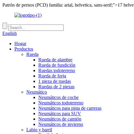
Patrón de pernos (PCD) familia: arial, helvetica, sans-serif;">17 helve
English
Hogar
Productos
Rueda
Rueda de alambre
Rueda de fundición
Ruedas todoterreno
Rueda de forja
1 pieza de ruedas
Ruedas de 2 piezas
Neumático
Neumáticos de coche
Neumáticos todoterreno
Neumáticos para pista de carreras
Neumáticos para SUV
Neumáticos de camión
Neumáticos de invierno
Labio y barril