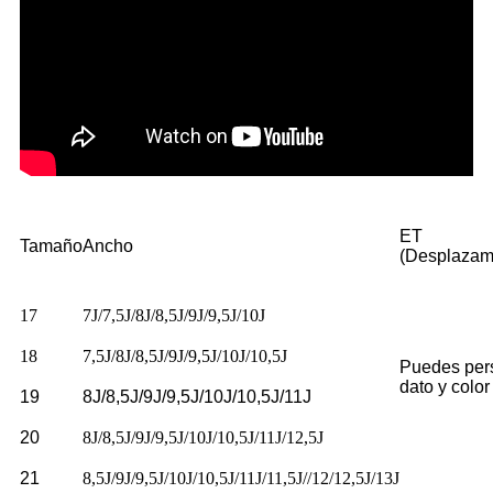
ET
Tamaño
Ancho
(Desplazam
17
7J/7,5J/8J/8,5J/9J/9,5J/10J
18
7,5J/8J/8,5J/9J/9,5J/10J/10,5J
Puedes pers
dato y color
19
8J/8,5J/9J/9,5J/10J/10,5J/11J
20
8J/8,5J/9J/9,5J/10J/10,5J/11J/12,5J
21
8,5J/9J/9,5J/10J/10,5J/11J/11,5J//12/12,5J/13J