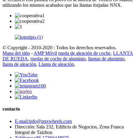
utilizando los mismos acabados que las llantas forjadas NNX.
© Copyright - 2010-2020 : Todos los derechos reservados.
Mapa del sitio
-
AMP Móvil
rueda de aleación de coche
,
LLANTA
DE RUEDA
,
ruedas de coche de aluminio
,
llantas de aluminio
,
llanta de aleación
,
Llanta de aleación
,
contacto
E-mail:info@nnxwheels.com
Dirección: Sala 232, Edificio de Negocios, Zona Franca
Integral de Taizhou
Teléfono:+86 17366448075