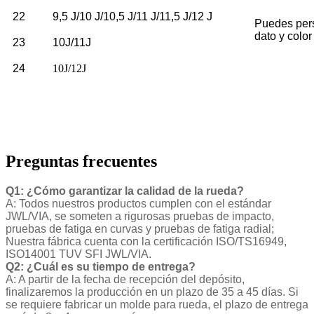
22
9,5 J/10 J/10,5 J/11 J/11,5 J/12 J
Puedes pers
dato y color
23
10J/11J
24
10J/12J
Preguntas frecuentes
Q1: ¿Cómo garantizar la calidad de la rueda?
A: Todos nuestros productos cumplen con el estándar
JWL/VIA, se someten a rigurosas pruebas de impacto,
pruebas de fatiga en curvas y pruebas de fatiga radial;
Nuestra fábrica cuenta con la certificación ISO/TS16949,
ISO14001 TUV SFI JWL/VIA.
Q2: ¿Cuál es su tiempo de entrega?
A: A partir de la fecha de recepción del depósito,
finalizaremos la producción en un plazo de 35 a 45 días. Si
se requiere fabricar un molde para rueda, el plazo de entrega