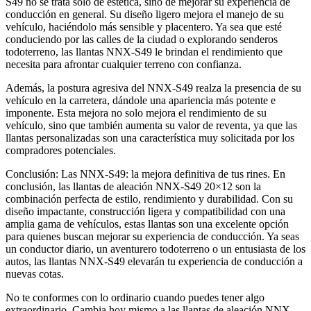
S49 no se trata solo de estética, sino de mejorar su experiencia de
conducción en general. Su diseño ligero mejora el manejo de su
vehículo, haciéndolo más sensible y placentero. Ya sea que esté
conduciendo por las calles de la ciudad o explorando senderos
todoterreno, las llantas NNX-S49 le brindan el rendimiento que
necesita para afrontar cualquier terreno con confianza.
Además, la postura agresiva del NNX-S49 realza la presencia de su
vehículo en la carretera, dándole una apariencia más potente e
imponente. Esta mejora no solo mejora el rendimiento de su
vehículo, sino que también aumenta su valor de reventa, ya que las
llantas personalizadas son una característica muy solicitada por los
compradores potenciales.
Conclusión: Las NNX-S49: la mejora definitiva de tus rines. En
conclusión, las llantas de aleación NNX-S49 20×12 son la
combinación perfecta de estilo, rendimiento y durabilidad. Con su
diseño impactante, construcción ligera y compatibilidad con una
amplia gama de vehículos, estas llantas son una excelente opción
para quienes buscan mejorar su experiencia de conducción. Ya seas
un conductor diario, un aventurero todoterreno o un entusiasta de los
autos, las llantas NNX-S49 elevarán tu experiencia de conducción a
nuevas cotas.
No te conformes con lo ordinario cuando puedes tener algo
extraordinario. Cambia hoy mismo a las llantas de aleación NNX-