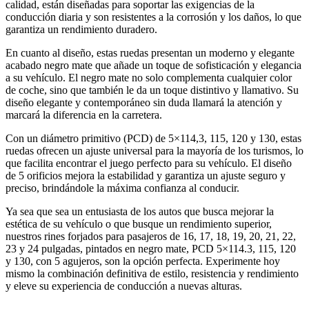
calidad, están diseñadas para soportar las exigencias de la
conducción diaria y son resistentes a la corrosión y los daños, lo que
garantiza un rendimiento duradero.
En cuanto al diseño, estas ruedas presentan un moderno y elegante
acabado negro mate que añade un toque de sofisticación y elegancia
a su vehículo. El negro mate no solo complementa cualquier color
de coche, sino que también le da un toque distintivo y llamativo. Su
diseño elegante y contemporáneo sin duda llamará la atención y
marcará la diferencia en la carretera.
Con un diámetro primitivo (PCD) de 5×114,3, 115, 120 y 130, estas
ruedas ofrecen un ajuste universal para la mayoría de los turismos, lo
que facilita encontrar el juego perfecto para su vehículo. El diseño
de 5 orificios mejora la estabilidad y garantiza un ajuste seguro y
preciso, brindándole la máxima confianza al conducir.
Ya sea que sea un entusiasta de los autos que busca mejorar la
estética de su vehículo o que busque un rendimiento superior,
nuestros rines forjados para pasajeros de 16, 17, 18, 19, 20, 21, 22,
23 y 24 pulgadas, pintados en negro mate, PCD 5×114.3, 115, 120
y 130, con 5 agujeros, son la opción perfecta. Experimente hoy
mismo la combinación definitiva de estilo, resistencia y rendimiento
y eleve su experiencia de conducción a nuevas alturas.