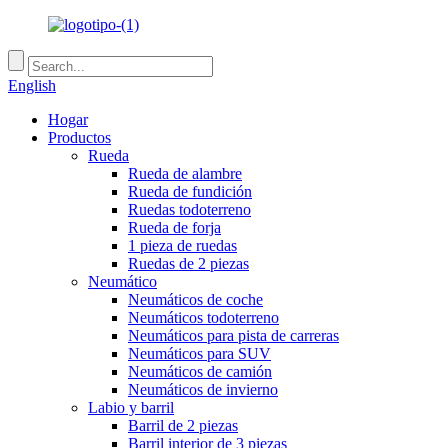
English
Hogar
Productos
Rueda
Rueda de alambre
Rueda de fundición
Ruedas todoterreno
Rueda de forja
1 pieza de ruedas
Ruedas de 2 piezas
Neumático
Neumáticos de coche
Neumáticos todoterreno
Neumáticos para pista de carreras
Neumáticos para SUV
Neumáticos de camión
Neumáticos de invierno
Labio y barril
Barril de 2 piezas
Barril interior de 3 piezas