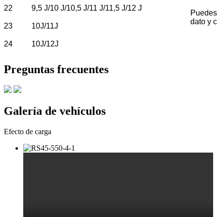
22
9,5 J/10 J/10,5 J/11 J/11,5 J/12 J
Puedes 
dato y 
23
10J/11J
24
10J/12J
Preguntas frecuentes
Galería de vehículos
Efecto de carga