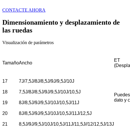
CONTACTE AHORA
Dimensionamiento y desplazamiento de
las ruedas
Visualización de parámetros
ET
Tamaño
Ancho
(Despl
17
7J/7,5J/8J/8,5J/9J/9,5J/10J
18
7,5J/8J/8,5J/9J/9,5J/10J/10,5J
Puedes 
dato y 
19
8J/8,5J/9J/9,5J/10J/10,5J/11J
20
8J/8,5J/9J/9,5J/10J/10,5J/11J/12,5J
21
8,5J/9J/9,5J/10J/10,5J/11J/11,5J//12/12,5J/13J