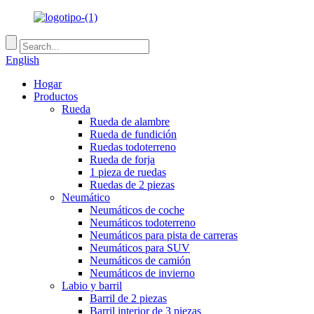
English
Hogar
Productos
Rueda
Rueda de alambre
Rueda de fundición
Ruedas todoterreno
Rueda de forja
1 pieza de ruedas
Ruedas de 2 piezas
Neumático
Neumáticos de coche
Neumáticos todoterreno
Neumáticos para pista de carreras
Neumáticos para SUV
Neumáticos de camión
Neumáticos de invierno
Labio y barril
Barril de 2 piezas
Barril interior de 3 piezas