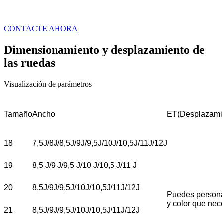
CONTACTE AHORA
Dimensionamiento y desplazamiento de
las ruedas
Visualización de parámetros
Tamaño
Ancho
ET(Desplazami
18
7,5J/8J/8,5J/9J/9,5J/10J/10,5J/11J/12J
19
8,5 J/9 J/9,5 J/10 J/10,5 J/11 J
20
8,5J/9J/9,5J/10J/10,5J/11J/12J
Puedes persona
y color que nec
21
8,5J/9J/9,5J/10J/10,5J/11J/12J