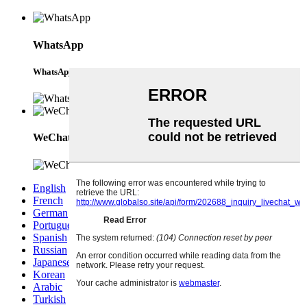
WhatsApp
WhatsApp
WeChat
English
French
German
Portuguese
Spanish
Russian
Japanese
Korean
Arabic
Turkish