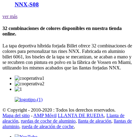
NNX-S08
ver más
32 combinaciones de colores disponibles en nuestra tienda
online.
La tapa deportiva híbrida forjada Billet ofrece 32 combinaciones de
colores para personalizar tus rines NNX. Fabricada en aluminio
billet 6061, los biseles de la tapa se mecanizan, se acaban a mano y
se recubren con pintura en polvo en la fábrica de Vossen en Miami,
utilizando los mismos acabados que las llantas forjadas NNX.
© Copyright - 2010-2020 : Todos los derechos reservados.
Mapa del sitio
-
AMP Móvil
LLANTA DE RUEDA
,
Llanta de
aleación
,
ruedas de coche de aluminio
,
llanta de aleación
,
llantas de
aluminio
,
rueda de aleación de coche
,