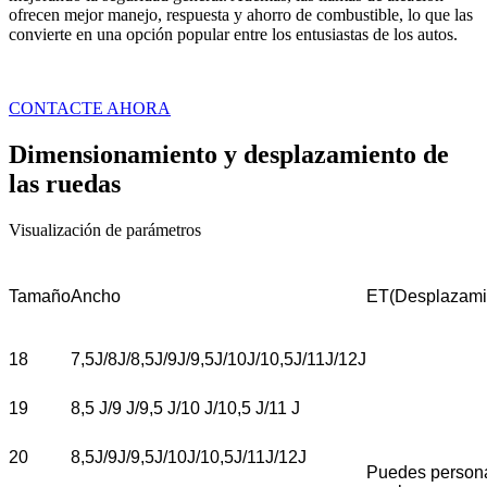
ofrecen mejor manejo, respuesta y ahorro de combustible, lo que las
convierte en una opción popular entre los entusiastas de los autos.
CONTACTE AHORA
Dimensionamiento y desplazamiento de
las ruedas
Visualización de parámetros
Tamaño
Ancho
ET(Desplazami
18
7,5J/8J/8,5J/9J/9,5J/10J/10,5J/11J/12J
19
8,5 J/9 J/9,5 J/10 J/10,5 J/11 J
20
8,5J/9J/9,5J/10J/10,5J/11J/12J
Puedes persona