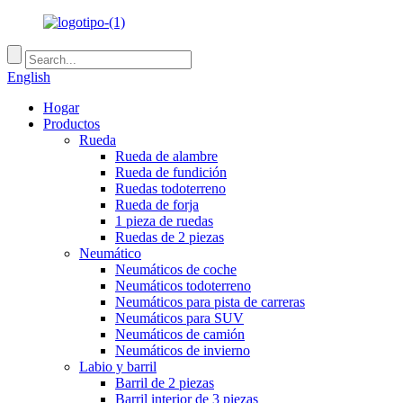
English
Hogar
Productos
Rueda
Rueda de alambre
Rueda de fundición
Ruedas todoterreno
Rueda de forja
1 pieza de ruedas
Ruedas de 2 piezas
Neumático
Neumáticos de coche
Neumáticos todoterreno
Neumáticos para pista de carreras
Neumáticos para SUV
Neumáticos de camión
Neumáticos de invierno
Labio y barril
Barril de 2 piezas
Barril interior de 3 piezas