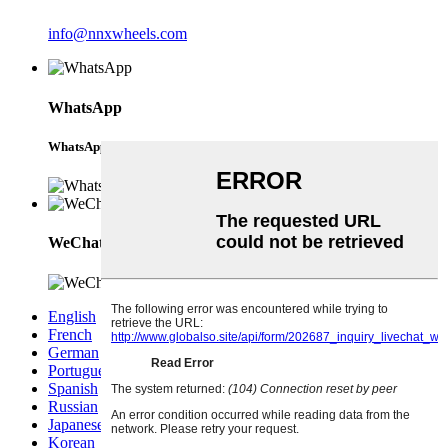
info@nnxwheels.com
WhatsApp
WhatsApp
WeChat
English
French
German
Portuguese
Spanish
Russian
Japanese
Korean