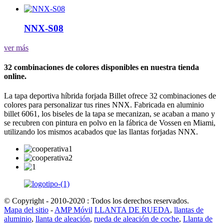
NNX-S08
ver más
32 combinaciones de colores disponibles en nuestra tienda
online.
La tapa deportiva híbrida forjada Billet ofrece 32 combinaciones de
colores para personalizar tus rines NNX. Fabricada en aluminio
billet 6061, los biseles de la tapa se mecanizan, se acaban a mano y
se recubren con pintura en polvo en la fábrica de Vossen en Miami,
utilizando los mismos acabados que las llantas forjadas NNX.
© Copyright - 2010-2020 : Todos los derechos reservados.
Mapa del sitio
-
AMP Móvil
LLANTA DE RUEDA
,
llantas de
aluminio
,
llanta de aleación
,
rueda de aleación de coche
,
Llanta de