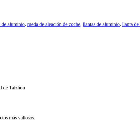
 de aluminio
,
rueda de aleación de coche
,
llantas de aluminio
,
llanta de
al de Taizhou
ctos más valiosos.