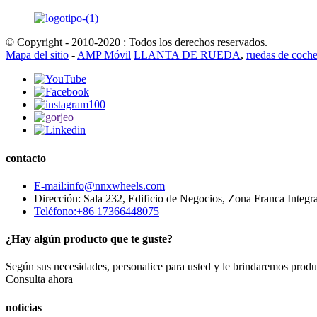
© Copyright - 2010-2020 : Todos los derechos reservados.
Mapa del sitio
-
AMP Móvil
LLANTA DE RUEDA
,
ruedas de coche
contacto
E-mail:info@nnxwheels.com
Dirección: Sala 232, Edificio de Negocios, Zona Franca Integr
Teléfono:+86 17366448075
¿Hay algún producto que te guste?
Según sus necesidades, personalice para usted y le brindaremos produ
Consulta ahora
noticias