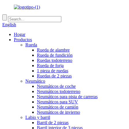
English
Hogar
Productos
Rueda
Rueda de alambre
Rueda de fundición
Ruedas todoterreno
Rueda de forja
1 pieza de ruedas
Ruedas de 2 piezas
Neumático
Neumáticos de coche
Neumáticos todoterreno
Neumáticos para pista de carreras
Neumáticos para SUV
Neumáticos de camión
Neumáticos de invierno
Labio y barril
Barril de 2 piezas
Barril interior de 3 piezas